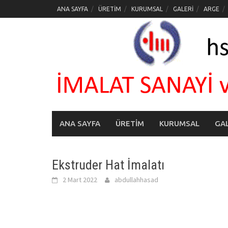
Skip
ANA SAYFA
ÜRETİM
KURUMSAL
GALERİ
ARGE
to
content
ANA SAYFA
ÜRETİM
KURUMSAL
GAL
Ekstruder Hat İmalatı
2 Mart 2022
abdullahhasad