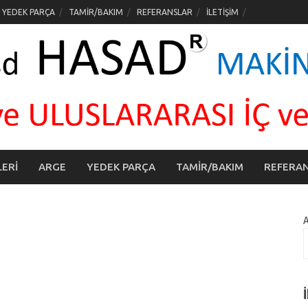
YEDEK PARÇA
TAMİR/BAKIM
REFERANSLAR
İLETİŞİM
ERİ
ARGE
YEDEK PARÇA
TAMİR/BAKIM
REFERA